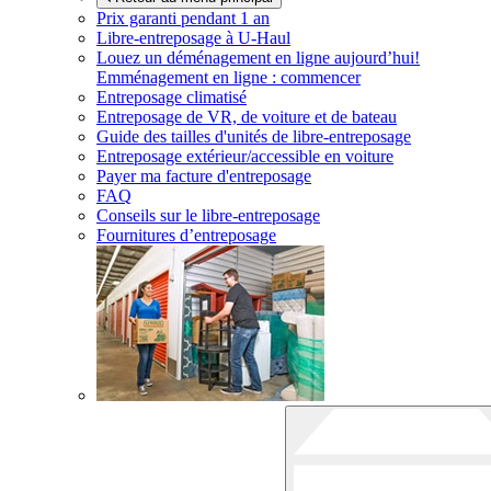
Prix garanti pendant 1 an
Libre-entreposage à
U-Haul
Louez un déménagement en ligne aujourd’hui!
Emménagement en ligne : commencer
Entreposage climatisé
Entreposage de VR, de voiture et de bateau
Guide des tailles d'unités de libre-entreposage
Entreposage extérieur/accessible en voiture
Payer ma facture d'entreposage
FAQ
Conseils sur le libre-entreposage
Fournitures d’entreposage