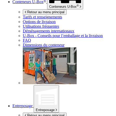
®
Conteneurs
U-Box
®
Conteneurs
U-Box
Retour au menu principal
Tarifs et renseignements
Options de livraison
Utilisations fréquentes
Déménagements internationaux
U-Box -
Conseils pour l’emballage et la livraison
FAQ
Dimensions du conteneur
Entreposage
Entreposage
Retour au menu principal