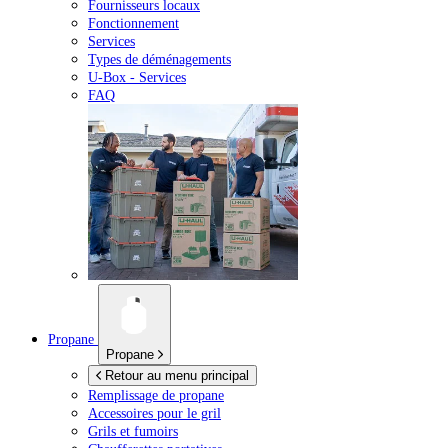
Fournisseurs locaux
Fonctionnement
Services
Types de déménagements
U-Box -
Services
FAQ
Propane
Propane
Retour au menu principal
Remplissage de propane
Accessoires pour le gril
Grils et fumoirs