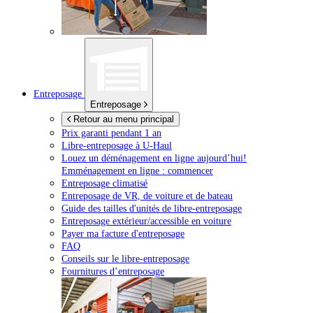
Entreposage
Entreposage
Retour au menu principal
Prix garanti pendant 1 an
Libre-entreposage à
U-Haul
Louez un déménagement en ligne aujourd’hui!
Emménagement en ligne : commencer
Entreposage climatisé
Entreposage de VR, de voiture et de bateau
Guide des tailles d'unités de libre-entreposage
Entreposage extérieur/accessible en voiture
Payer ma facture d'entreposage
FAQ
Conseils sur le libre-entreposage
Fournitures d’entreposage