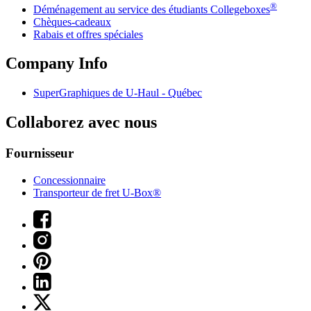
®
Déménagement au service des étudiants Collegeboxes
Chèques-cadeaux
Rabais et offres spéciales
Company Info
SuperGraphiques de
U-Haul
- Québec
Collaborez avec nous
Fournisseur
Concessionnaire
Transporteur de fret U-Box®