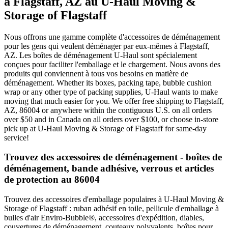
à Flagstaff, AZ au U-Haul Moving &
Storage of Flagstaff
Nous offrons une gamme complète d'accessoires de déménagement
pour les gens qui veulent déménager par eux-mêmes à Flagstaff,
AZ. Les boîtes de déménagement U-Haul sont spécialement
conçues pour faciliter l'emballage et le chargement. Nous avons des
produits qui conviennent à tous vos besoins en matière de
déménagement. Whether its boxes, packing tape, bubble cushion
wrap or any other type of packing supplies, U-Haul wants to make
moving that much easier for you. We offer free shipping to Flagstaff,
AZ, 86004 or anywhere within the contiguous U.S. on all orders
over $50 and in Canada on all orders over $100, or choose in-store
pick up at U-Haul Moving & Storage of Flagstaff for same-day
service!
Trouvez des accessoires de déménagement - boîtes de
déménagement, bande adhésive, verrous et articles
de protection au 86004
Trouvez des accessoires d'emballage populaires à U-Haul Moving &
Storage of Flagstaff : ruban adhésif en toile, pellicule d'emballage à
bulles d'air Enviro-Bubble®, accessoires d'expédition, diables,
couvertures de déménagement, couteaux polyvalents, boîtes pour