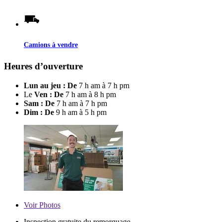
Camions à vendre
Heures d’ouverture
Lun au jeu : De
7 h am à 7 h pm
Le
Ven : De
7 h am à 8 h pm
Sam : De
7 h am à 7 h pm
Dim : De
9 h am à 5 h pm
Voir
Photos
Inspection gratuite du remorquage