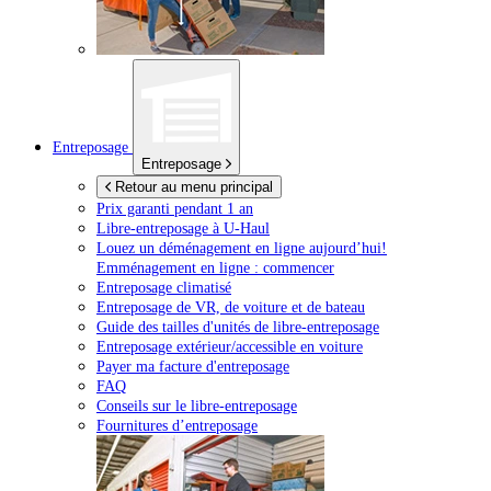
Entreposage
Entreposage
Retour au menu principal
Prix garanti pendant 1 an
Libre-entreposage à
U-Haul
Louez un déménagement en ligne aujourd’hui!
Emménagement en ligne : commencer
Entreposage climatisé
Entreposage de VR, de voiture et de bateau
Guide des tailles d'unités de libre-entreposage
Entreposage extérieur/accessible en voiture
Payer ma facture d'entreposage
FAQ
Conseils sur le libre-entreposage
Fournitures d’entreposage