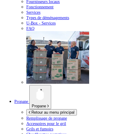
Fournisseurs locaux
Fonctionnement
Services
Types de déménagements
U-Box -
Services
FAQ
Propane
Propane
Retour au menu principal
Remplissage de propane
Accessoires pour le gril
Grils et fumoirs