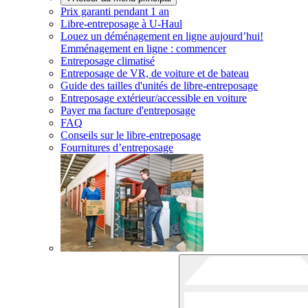
Prix garanti pendant 1 an
Libre-entreposage à
U-Haul
Louez un déménagement en ligne aujourd’hui!
Emménagement en ligne : commencer
Entreposage climatisé
Entreposage de VR, de voiture et de bateau
Guide des tailles d'unités de libre-entreposage
Entreposage extérieur/accessible en voiture
Payer ma facture d'entreposage
FAQ
Conseils sur le libre-entreposage
Fournitures d’entreposage