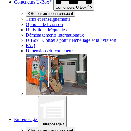
®
Conteneurs
U-Box
®
Conteneurs
U-Box
Retour au menu principal
Tarifs et renseignements
Options de livraison
Utilisations fréquentes
Déménagements internationaux
U-Box -
Conseils pour l’emballage et la livraison
FAQ
Dimensions du conteneur
Entreposage
Entreposage
Retour au menu principal