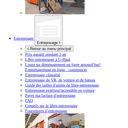
Entreposage
Entreposage
Retour au menu principal
Prix garanti pendant 1 an
Libre-entreposage à
U-Haul
Louez un déménagement en ligne aujourd’hui!
Emménagement en ligne : commencer
Entreposage climatisé
Entreposage de VR, de voiture et de bateau
Guide des tailles d'unités de libre-entreposage
Entreposage extérieur/accessible en voiture
Payer ma facture d'entreposage
FAQ
Conseils sur le libre-entreposage
Fournitures d’entreposage