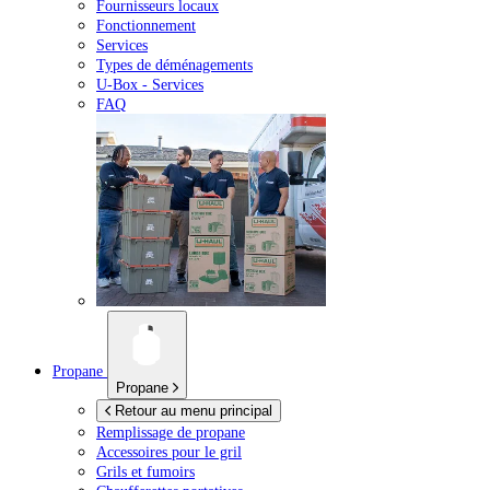
Fournisseurs locaux
Fonctionnement
Services
Types de déménagements
U-Box -
Services
FAQ
Propane
Propane
Retour au menu principal
Remplissage de propane
Accessoires pour le gril
Grils et fumoirs