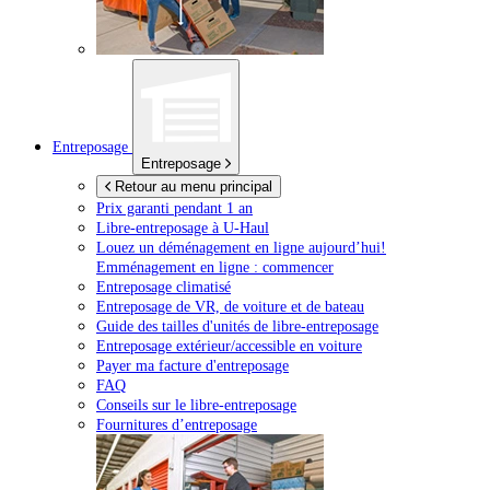
Entreposage
Entreposage
Retour au menu principal
Prix garanti pendant 1 an
Libre-entreposage à
U-Haul
Louez un déménagement en ligne aujourd’hui!
Emménagement en ligne : commencer
Entreposage climatisé
Entreposage de VR, de voiture et de bateau
Guide des tailles d'unités de libre-entreposage
Entreposage extérieur/accessible en voiture
Payer ma facture d'entreposage
FAQ
Conseils sur le libre-entreposage
Fournitures d’entreposage