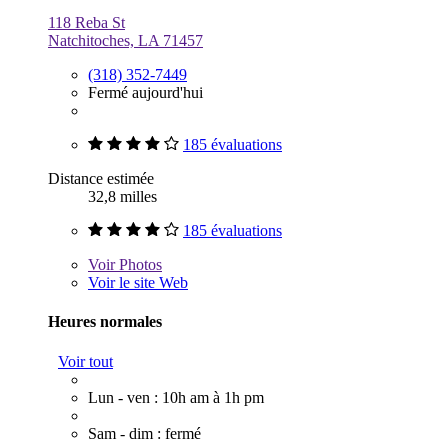
118 Reba St
Natchitoches, LA 71457
(318) 352-7449
Fermé aujourd'hui
185 évaluations
Distance estimée
32,8 milles
185 évaluations
Voir
Photos
Voir le site Web
Heures normales
Voir tout
Lun - ven : 10h am à 1h pm
Sam - dim : fermé