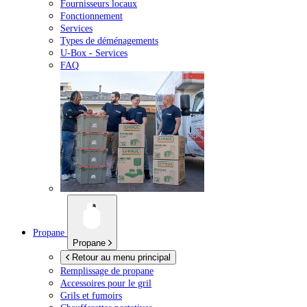
Fournisseurs locaux
Fonctionnement
Services
Types de déménagements
U-Box -
Services
FAQ
Propane
Propane
Retour au menu principal
Remplissage de propane
Accessoires pour le gril
Grils et fumoirs