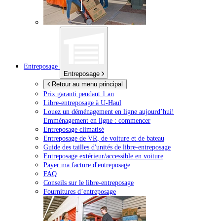
Entreposage
Entreposage
Retour au menu principal
Prix garanti pendant 1 an
Libre-entreposage à
U-Haul
Louez un déménagement en ligne aujourd’hui!
Emménagement en ligne : commencer
Entreposage climatisé
Entreposage de VR, de voiture et de bateau
Guide des tailles d'unités de libre-entreposage
Entreposage extérieur/accessible en voiture
Payer ma facture d'entreposage
FAQ
Conseils sur le libre-entreposage
Fournitures d’entreposage