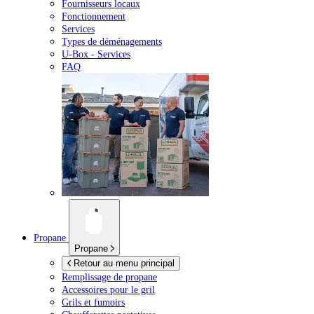
Fournisseurs locaux
Fonctionnement
Services
Types de déménagements
U-Box -
Services
FAQ
Propane
Propane
Retour au menu principal
Remplissage de propane
Accessoires pour le gril
Grils et fumoirs