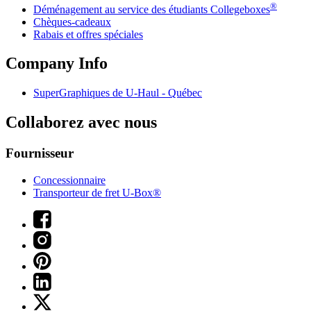
®
Déménagement au service des étudiants Collegeboxes
Chèques-cadeaux
Rabais et offres spéciales
Company Info
SuperGraphiques de
U-Haul
- Québec
Collaborez avec nous
Fournisseur
Concessionnaire
Transporteur de fret U-Box®