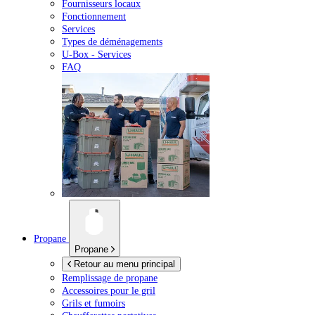
Fournisseurs locaux
Fonctionnement
Services
Types de déménagements
U-Box -
Services
FAQ
Propane
Propane
Retour au menu principal
Remplissage de propane
Accessoires pour le gril
Grils et fumoirs