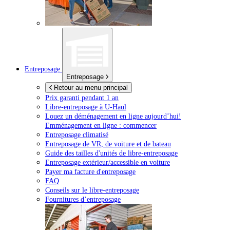
Entreposage
Entreposage
Retour au menu principal
Prix garanti pendant 1 an
Libre-entreposage à
U-Haul
Louez un déménagement en ligne aujourd’hui!
Emménagement en ligne : commencer
Entreposage climatisé
Entreposage de VR, de voiture et de bateau
Guide des tailles d'unités de libre-entreposage
Entreposage extérieur/accessible en voiture
Payer ma facture d'entreposage
FAQ
Conseils sur le libre-entreposage
Fournitures d’entreposage