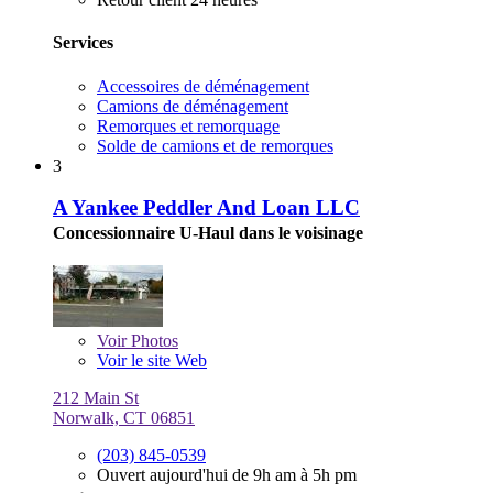
Services
Accessoires de déménagement
Camions de déménagement
Remorques et remorquage
Solde de camions et de remorques
3
A Yankee Peddler And Loan LLC
Concessionnaire U-Haul dans le voisinage
Voir
Photos
Voir le site Web
212 Main St
Norwalk, CT 06851
(203) 845-0539
Ouvert aujourd'hui de 9h am à 5h pm