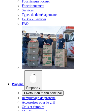
Fournisseurs locaux
Fonctionnement
Services
Types de déménagements
U-Box -
Services
FAQ
Propane
Propane
Retour au menu principal
Remplissage de propane
Accessoires pour le gril
Grils et fumoirs