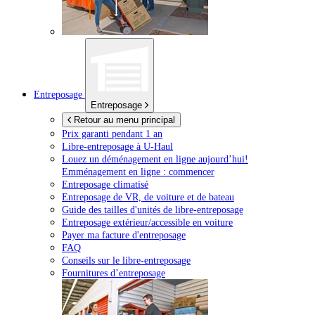
Entreposage
Entreposage
Retour au menu principal
Prix garanti pendant 1 an
Libre-entreposage à
U-Haul
Louez un déménagement en ligne aujourd’hui!
Emménagement en ligne : commencer
Entreposage climatisé
Entreposage de VR, de voiture et de bateau
Guide des tailles d'unités de libre-entreposage
Entreposage extérieur/accessible en voiture
Payer ma facture d'entreposage
FAQ
Conseils sur le libre-entreposage
Fournitures d’entreposage