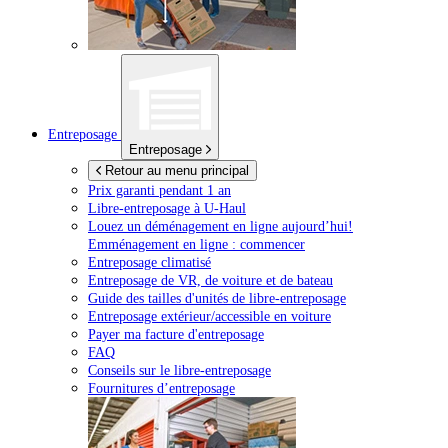
Entreposage
Entreposage
Retour au menu principal
Prix garanti pendant 1 an
Libre-entreposage à
U-Haul
Louez un déménagement en ligne aujourd’hui!
Emménagement en ligne : commencer
Entreposage climatisé
Entreposage de VR, de voiture et de bateau
Guide des tailles d'unités de libre-entreposage
Entreposage extérieur/accessible en voiture
Payer ma facture d'entreposage
FAQ
Conseils sur le libre-entreposage
Fournitures d’entreposage