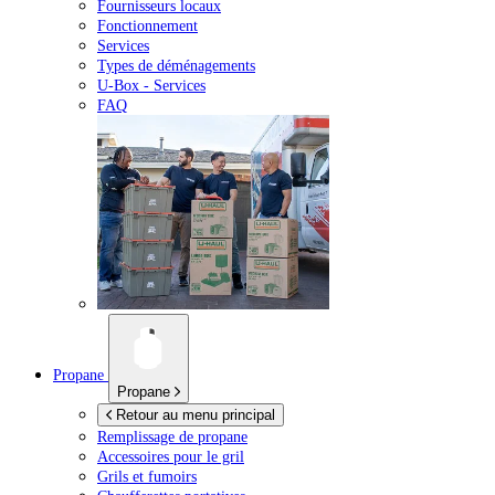
Fournisseurs locaux
Fonctionnement
Services
Types de déménagements
U-Box -
Services
FAQ
Propane
Propane
Retour au menu principal
Remplissage de propane
Accessoires pour le gril
Grils et fumoirs