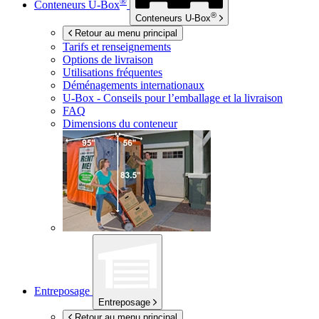
®
Conteneurs
U-Box
®
Conteneurs
U-Box
Retour au menu principal
Tarifs et renseignements
Options de livraison
Utilisations fréquentes
Déménagements internationaux
U-Box -
Conseils pour l’emballage et la livraison
FAQ
Dimensions du conteneur
Entreposage
Entreposage
Retour au menu principal