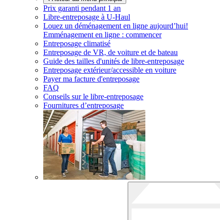
Prix garanti pendant 1 an
Libre-entreposage à
U-Haul
Louez un déménagement en ligne aujourd’hui!
Emménagement en ligne : commencer
Entreposage climatisé
Entreposage de VR, de voiture et de bateau
Guide des tailles d'unités de libre-entreposage
Entreposage extérieur/accessible en voiture
Payer ma facture d'entreposage
FAQ
Conseils sur le libre-entreposage
Fournitures d’entreposage