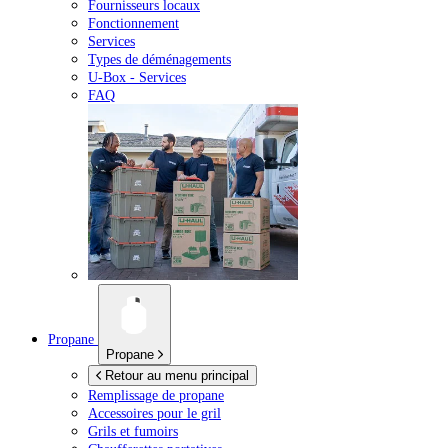
Fournisseurs locaux
Fonctionnement
Services
Types de déménagements
U-Box -
Services
FAQ
Propane
Propane
Retour au menu principal
Remplissage de propane
Accessoires pour le gril
Grils et fumoirs