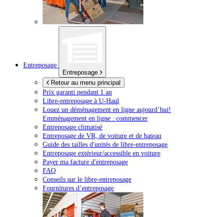
Entreposage
Entreposage
Retour au menu principal
Prix garanti pendant 1 an
Libre-entreposage à
U-Haul
Louez un déménagement en ligne aujourd’hui!
Emménagement en ligne : commencer
Entreposage climatisé
Entreposage de VR, de voiture et de bateau
Guide des tailles d'unités de libre-entreposage
Entreposage extérieur/accessible en voiture
Payer ma facture d'entreposage
FAQ
Conseils sur le libre-entreposage
Fournitures d’entreposage