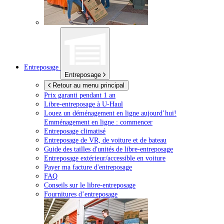
Entreposage
Entreposage
Retour au menu principal
Prix garanti pendant 1 an
Libre-entreposage à
U-Haul
Louez un déménagement en ligne aujourd’hui!
Emménagement en ligne : commencer
Entreposage climatisé
Entreposage de VR, de voiture et de bateau
Guide des tailles d'unités de libre-entreposage
Entreposage extérieur/accessible en voiture
Payer ma facture d'entreposage
FAQ
Conseils sur le libre-entreposage
Fournitures d’entreposage