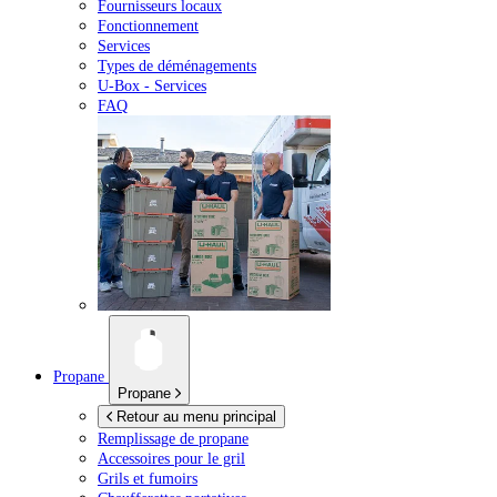
Fournisseurs locaux
Fonctionnement
Services
Types de déménagements
U-Box -
Services
FAQ
Propane
Propane
Retour au menu principal
Remplissage de propane
Accessoires pour le gril
Grils et fumoirs