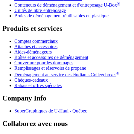
®
Conteneurs de déménagement et d'entreposage
U-Box
Unités de libre-entreposage
Boîtes de déménagement réutilisables en plastique
Produits et services
Comptes commerciaux
Attaches et accessoires
Aides-déménageurs
Boîtes et accessoires de déménagement
Couverture pour les dommages
Remplissages et réservoirs de propane
®
Déménagement au service des étudiants Collegeboxes
Chèques-cadeaux
Rabais et offres spéciales
Company Info
SuperGraphiques de
U-Haul
- Québec
Collaborez avec nous