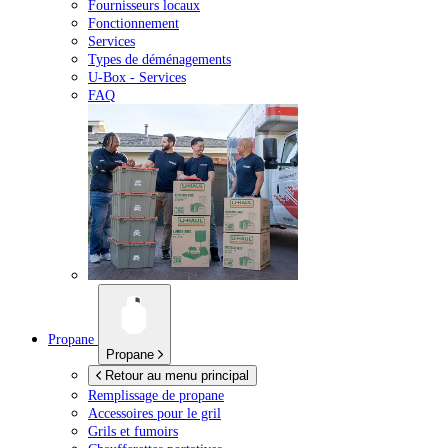
Fournisseurs locaux
Fonctionnement
Services
Types de déménagements
U-Box -
Services
FAQ
Propane
Propane
Retour au menu principal
Remplissage de propane
Accessoires pour le gril
Grils et fumoirs