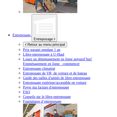
Entreposage
Entreposage
Retour au menu principal
Prix garanti pendant 1 an
Libre-entreposage à
U-Haul
Louez un déménagement en ligne aujourd’hui!
Emménagement en ligne : commencer
Entreposage climatisé
Entreposage de VR, de voiture et de bateau
Guide des tailles d'unités de libre-entreposage
Entreposage extérieur/accessible en voiture
Payer ma facture d'entreposage
FAQ
Conseils sur le libre-entreposage
Fournitures d’entreposage