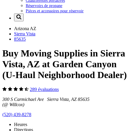
Chaufferettes portatives
Réservoirs de propane
Pièces et accessoires pour réservoir
Arizona
AZ
Sierra Vista
85635
Buy Moving Supplies in Sierra
Vista, AZ at Garden Canyon
(U-Haul Neighborhood Dealer)
289 évaluations
300 S Carmichael Ave Sierra Vista, AZ 85635
(@ Willcox)
(520) 439-8278
Heures
Directions