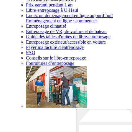
Prix garanti pendant 1 an
Libre-entreposage à
U-Haul
Louez un déménagement en ligne aujourd’hui!
Emménagement en ligne : commencer
Entreposage climatisé
Entreposage de VR, de voiture et de bateau
Guide des tailles d'unités de libre-entreposage
Entreposage extérieur/accessible en voiture
Payer ma facture d'entreposage
FAQ
Conseils sur le libre-entreposage
Fournitures d’entreposage