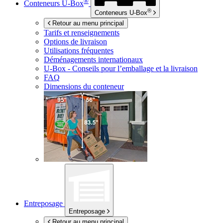
®
Conteneurs
U-Box
®
Conteneurs
U-Box
Retour au menu principal
Tarifs et renseignements
Options de livraison
Utilisations fréquentes
Déménagements internationaux
U-Box -
Conseils pour l’emballage et la livraison
FAQ
Dimensions du conteneur
Entreposage
Entreposage
Retour au menu principal