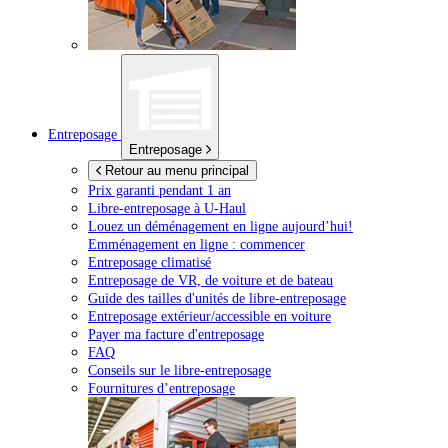
Entreposage
Entreposage
Retour au menu principal
Prix garanti pendant 1 an
Libre-entreposage à
U-Haul
Louez un déménagement en ligne aujourd’hui!
Emménagement en ligne : commencer
Entreposage climatisé
Entreposage de VR, de voiture et de bateau
Guide des tailles d'unités de libre-entreposage
Entreposage extérieur/accessible en voiture
Payer ma facture d'entreposage
FAQ
Conseils sur le libre-entreposage
Fournitures d’entreposage