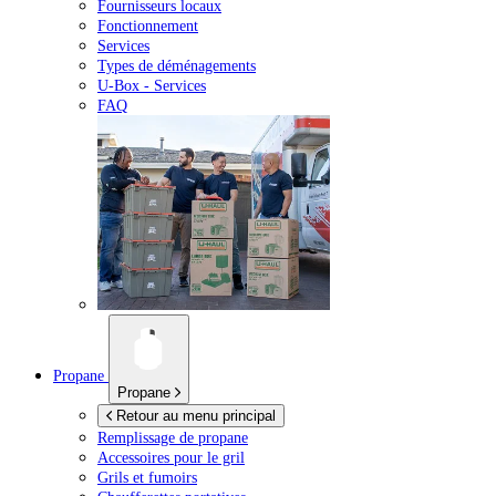
Fournisseurs locaux
Fonctionnement
Services
Types de déménagements
U-Box -
Services
FAQ
Propane
Propane
Retour au menu principal
Remplissage de propane
Accessoires pour le gril
Grils et fumoirs