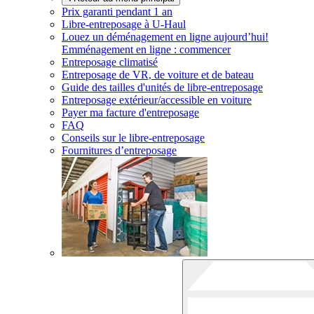
Prix garanti pendant 1 an
Libre-entreposage à
U-Haul
Louez un déménagement en ligne aujourd’hui!
Emménagement en ligne : commencer
Entreposage climatisé
Entreposage de VR, de voiture et de bateau
Guide des tailles d'unités de libre-entreposage
Entreposage extérieur/accessible en voiture
Payer ma facture d'entreposage
FAQ
Conseils sur le libre-entreposage
Fournitures d’entreposage