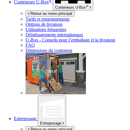
®
Conteneurs
U-Box
®
Conteneurs
U-Box
Retour au menu principal
Tarifs et renseignements
Options de livraison
Utilisations fréquentes
Déménagements internationaux
U-Box -
Conseils pour l’emballage et la livraison
FAQ
Dimensions du conteneur
Entreposage
Entreposage
Retour au menu principal