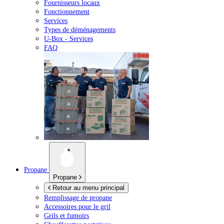
Fournisseurs locaux
Fonctionnement
Services
Types de déménagements
U-Box -
Services
FAQ
Propane
Propane
Retour au menu principal
Remplissage de propane
Accessoires pour le gril
Grils et fumoirs