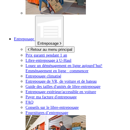
Entreposage
Entreposage
Retour au menu principal
Prix garanti pendant 1 an
Libre-entreposage à
U-Haul
Louez un déménagement en ligne aujourd’hui!
Emménagement en ligne : commencer
Entreposage climatisé
Entreposage de VR, de voiture et de bateau
Guide des tailles d'unités de libre-entreposage
Entreposage extérieur/accessible en voiture
Payer ma facture d'entreposage
FAQ
Conseils sur le libre-entreposage
Fournitures d’entreposage