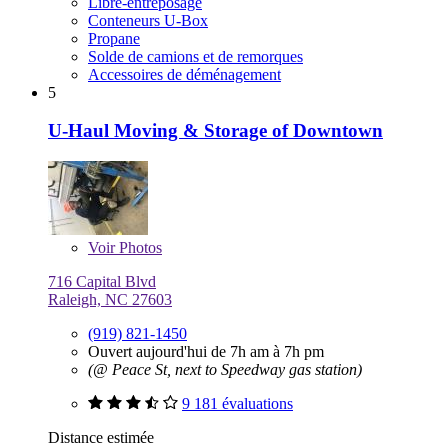
Libre-entreposage
Conteneurs U-Box
Propane
Solde de camions et de remorques
Accessoires de déménagement
5
U-Haul Moving & Storage of Downtown
Voir
Photos
716 Capital Blvd
Raleigh, NC 27603
(919) 821-1450
Ouvert aujourd'hui de 7h am à 7h pm
(@ Peace St, next to Speedway gas station)
9 181 évaluations
Distance estimée