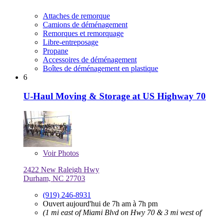
Attaches de remorque
Camions de déménagement
Remorques et remorquage
Libre-entreposage
Propane
Accessoires de déménagement
Boîtes de déménagement en plastique
6
U-Haul Moving & Storage at US Highway 70
Voir
Photos
2422 New Raleigh Hwy
Durham, NC 27703
(919) 246-8931
Ouvert aujourd'hui de 7h am à 7h pm
(1 mi east of Miami Blvd on Hwy 70 & 3 mi west of