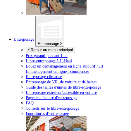
Entreposage
Entreposage
Retour au menu principal
Prix garanti pendant 1 an
Libre-entreposage à
U-Haul
Louez un déménagement en ligne aujourd’hui!
Emménagement en ligne : commencer
Entreposage climatisé
Entreposage de VR, de voiture et de bateau
Guide des tailles d'unités de libre-entreposage
Entreposage extérieur/accessible en voiture
Payer ma facture d'entreposage
FAQ
Conseils sur le libre-entreposage
Fournitures d’entreposage