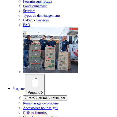
Fournisseurs locaux
Fonctionnement
Services
Types de déménagements
U-Box -
Services
FAQ
Propane
Propane
Retour au menu principal
Remplissage de propane
Accessoires pour le gril
Grils et fumoirs