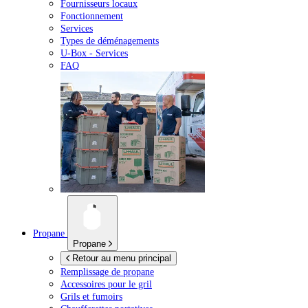
Fournisseurs locaux
Fonctionnement
Services
Types de déménagements
U-Box -
Services
FAQ
Propane
Propane
Retour au menu principal
Remplissage de propane
Accessoires pour le gril
Grils et fumoirs