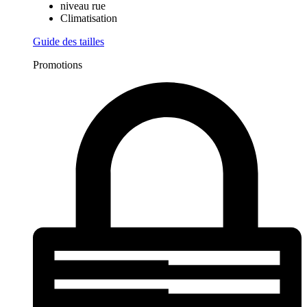
Tarif :
$64,95
par mois
Intérieur
2e étage
niveau rue
Climatisation
Guide des tailles
Promotions