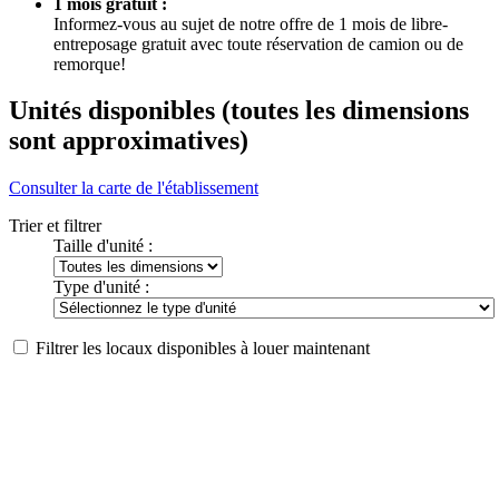
Promotions :
Prix bloqué pendant 1 ans :
Le prix mensuel reste le même pendant les 12 premiers mois
Pas de dépôt ni de frais de gestion:
Aucun dépôt requis et frais d’administration de 0,00 $
1 mois gratuit :
Informez-vous au sujet de notre offre de 1 mois de libre-
entreposage gratuit avec toute réservation de camion ou de
remorque!
Unités disponibles
(toutes les dimensions
sont approximatives)
Consulter la carte de l'établissement
Trier et filtrer
Taille d'unité :
Type d'unité :
Filtrer les locaux disponibles à louer maintenant