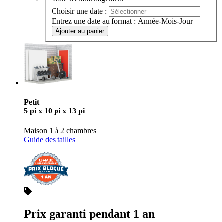
Avantages
Réserver pour une date d'emménagement future
Rien à payer avant la date de l'emménagement
Paiement sur une base mensuelle
Achat de cadenas au comptoir
Date d'emménagement
Choisir une date :
Entrez une date au format : Année-Mois-Jour
Ajouter au panier
Petit
5 pi x 10 pi x 13 pi
Maison 1 à 2 chambres
Guide des tailles