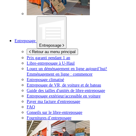
Entreposage
Entreposage
Retour au menu principal
Prix garanti pendant 1 an
Libre-entreposage à
U-Haul
Louez un déménagement en ligne aujourd’hui!
Emménagement en ligne : commencer
Entreposage climatisé
Entreposage de VR, de voiture et de bateau
Guide des tailles d'unités de libre-entreposage
Entreposage extérieur/accessible en voiture
Payer ma facture d'entreposage
FAQ
Conseils sur le libre-entreposage
Fournitures d’entreposage