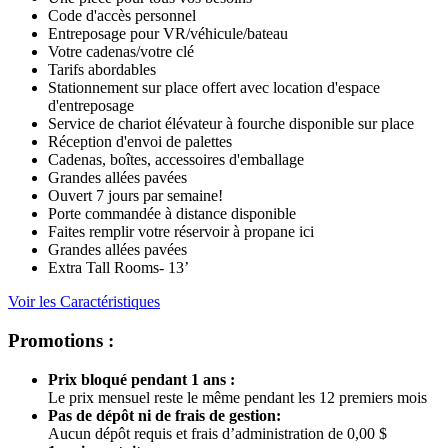
Chargement et déchargement à l'auto
Programmes de paiement automatique gratuits
Pas de dépôt ni de frais de gestion
Faites votre paiement en ligne!
Assurance à bas prix
Camions d'emménagement
Acceptation et réception de paquets
Une pièce pour tous vos besoins
Code d'accès personnel
Entreposage pour VR/véhicule/bateau
Votre cadenas/votre clé
Tarifs abordables
Stationnement sur place offert avec location d'espace
d'entreposage
Service de chariot élévateur à fourche disponible sur place
Réception d'envoi de palettes
Cadenas, boîtes, accessoires d'emballage
Grandes allées pavées
Ouvert 7 jours par semaine!
Porte commandée à distance disponible
Faites remplir votre réservoir à propane ici
Grandes allées pavées
Extra Tall Rooms- 13’
Voir les Caractéristiques