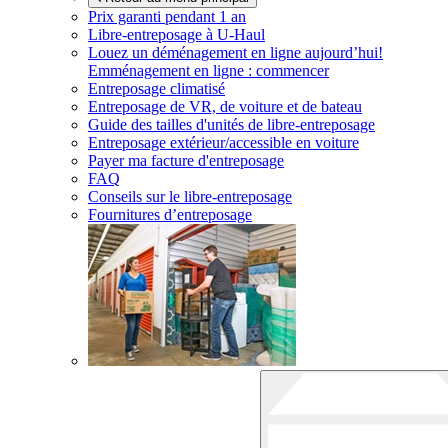
Prix garanti pendant 1 an
Libre-entreposage à
U-Haul
Louez un déménagement en ligne aujourd’hui!
Emménagement en ligne : commencer
Entreposage climatisé
Entreposage de VR, de voiture et de bateau
Guide des tailles d'unités de libre-entreposage
Entreposage extérieur/accessible en voiture
Payer ma facture d'entreposage
FAQ
Conseils sur le libre-entreposage
Fournitures d’entreposage