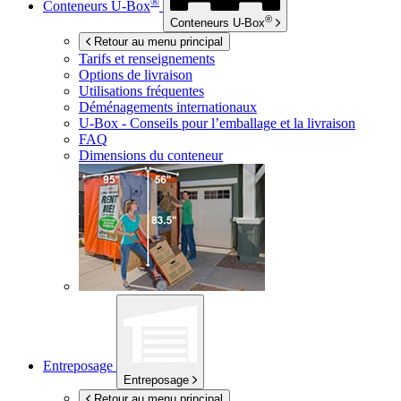
®
Conteneurs
U-Box
®
Conteneurs
U-Box
Retour au menu principal
Tarifs et renseignements
Options de livraison
Utilisations fréquentes
Déménagements internationaux
U-Box -
Conseils pour l’emballage et la livraison
FAQ
Dimensions du conteneur
Entreposage
Entreposage
Retour au menu principal