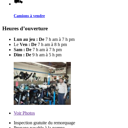
Camions à vendre
Heures d’ouverture
Lun au jeu : De
7 h am à 7 h pm
Le
Ven : De
7 h am à 8 h pm
Sam : De
7 h am à 7 h pm
Dim : De
9 h am à 5 h pm
Voir
Photos
Inspection gratuite du remorquage
Propane payable à la pompe