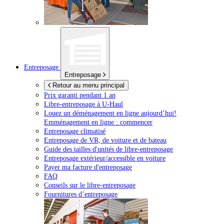
Entreposage
Entreposage
Retour au menu principal
Prix garanti pendant 1 an
Libre-entreposage à
U-Haul
Louez un déménagement en ligne aujourd’hui!
Emménagement en ligne : commencer
Entreposage climatisé
Entreposage de VR, de voiture et de bateau
Guide des tailles d'unités de libre-entreposage
Entreposage extérieur/accessible en voiture
Payer ma facture d'entreposage
FAQ
Conseils sur le libre-entreposage
Fournitures d’entreposage