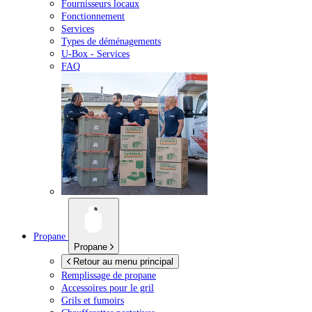
Fournisseurs locaux
Fonctionnement
Services
Types de déménagements
U-Box -
Services
FAQ
Propane
Propane
Retour au menu principal
Remplissage de propane
Accessoires pour le gril
Grils et fumoirs