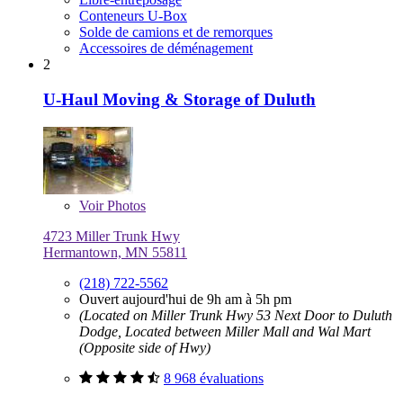
Conteneurs U-Box
Solde de camions et de remorques
Accessoires de déménagement
2
U-Haul Moving & Storage of Duluth
Voir
Photos
4723 Miller Trunk Hwy
Hermantown, MN 55811
(218) 722-5562
Ouvert aujourd'hui de 9h am à 5h pm
(Located on Miller Trunk Hwy 53 Next Door to Duluth
Dodge, Located between Miller Mall and Wal Mart
(Opposite side of Hwy)
8 968 évaluations