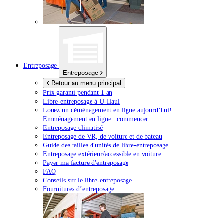
Entreposage
Entreposage
Retour au menu principal
Prix garanti pendant 1 an
Libre-entreposage à
U-Haul
Louez un déménagement en ligne aujourd’hui!
Emménagement en ligne : commencer
Entreposage climatisé
Entreposage de VR, de voiture et de bateau
Guide des tailles d'unités de libre-entreposage
Entreposage extérieur/accessible en voiture
Payer ma facture d'entreposage
FAQ
Conseils sur le libre-entreposage
Fournitures d’entreposage