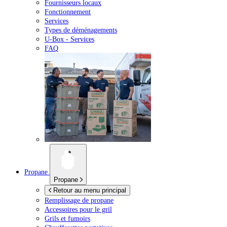
Fournisseurs locaux
Fonctionnement
Services
Types de déménagements
U-Box -
Services
FAQ
Propane
Propane
Retour au menu principal
Remplissage de propane
Accessoires pour le gril
Grils et fumoirs