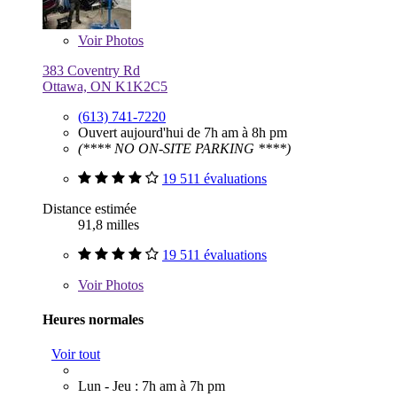
Voir
Photos
383 Coventry Rd
Ottawa, ON K1K2C5
(613) 741-7220
Ouvert aujourd'hui de 7h am à 8h pm
(**** NO ON-SITE PARKING ****)
19 511 évaluations
Distance estimée
91,8 milles
19 511 évaluations
Voir
Photos
Heures normales
Voir tout
Lun - Jeu : 7h am à 7h pm