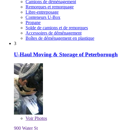
Camions de déménagement
Remorques et remorquage
Libre-entreposage
Conteneurs U-Box
Propane
Solde de camions et de remorques
Accessoires de déménagement
Boîtes de déménagement en plastique
3
U-Haul Moving & Storage of Peterborough
Voir
Photos
900 Water St