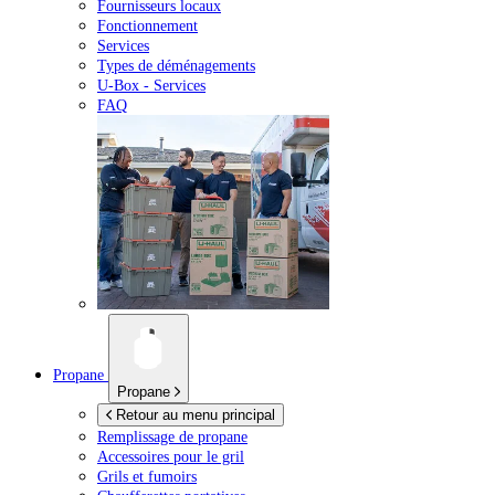
Fournisseurs locaux
Fonctionnement
Services
Types de déménagements
U-Box -
Services
FAQ
Propane
Propane
Retour au menu principal
Remplissage de propane
Accessoires pour le gril
Grils et fumoirs