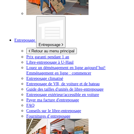
Entreposage
Entreposage
Retour au menu principal
Prix garanti pendant 1 an
Libre-entreposage à
U-Haul
Louez un déménagement en ligne aujourd’hui!
Emménagement en ligne : commencer
Entreposage climatisé
Entreposage de VR, de voiture et de bateau
Guide des tailles d'unités de libre-entreposage
Entreposage extérieur/accessible en voiture
Payer ma facture d'entreposage
FAQ
Conseils sur le libre-entreposage
Fournitures d’entreposage