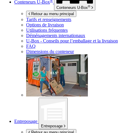
®
Conteneurs
U-Box
®
Conteneurs
U-Box
Retour au menu principal
Tarifs et renseignements
Options de livraison
Utilisations fréquentes
Déménagements internationaux
U-Box -
Conseils pour l’emballage et la livraison
FAQ
Dimensions du conteneur
Entreposage
Entreposage
Retour au menu principal