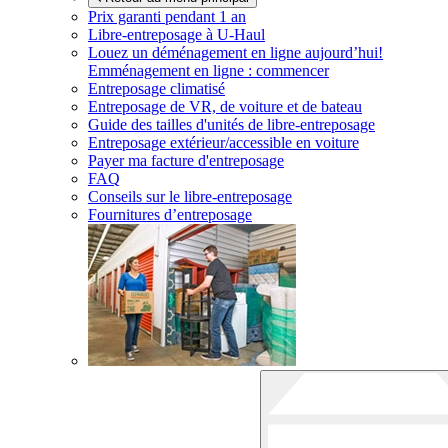
Prix garanti pendant 1 an
Libre-entreposage à
U-Haul
Louez un déménagement en ligne aujourd’hui!
Emménagement en ligne : commencer
Entreposage climatisé
Entreposage de VR, de voiture et de bateau
Guide des tailles d'unités de libre-entreposage
Entreposage extérieur/accessible en voiture
Payer ma facture d'entreposage
FAQ
Conseils sur le libre-entreposage
Fournitures d’entreposage