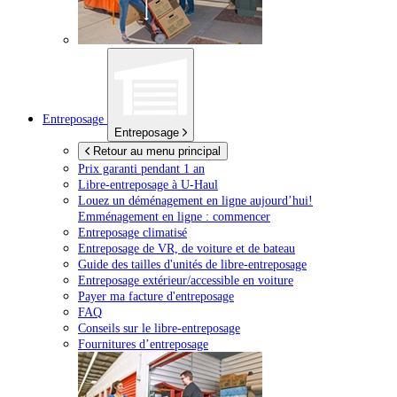
Entreposage
Entreposage
Retour au menu principal
Prix garanti pendant 1 an
Libre-entreposage à
U-Haul
Louez un déménagement en ligne aujourd’hui!
Emménagement en ligne : commencer
Entreposage climatisé
Entreposage de VR, de voiture et de bateau
Guide des tailles d'unités de libre-entreposage
Entreposage extérieur/accessible en voiture
Payer ma facture d'entreposage
FAQ
Conseils sur le libre-entreposage
Fournitures d’entreposage