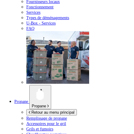
Fournisseurs locaux
Fonctionnement
Services
Types de déménagements
U-Box -
Services
FAQ
Propane
Propane
Retour au menu principal
Remplissage de propane
Accessoires pour le gril
Grils et fumoirs