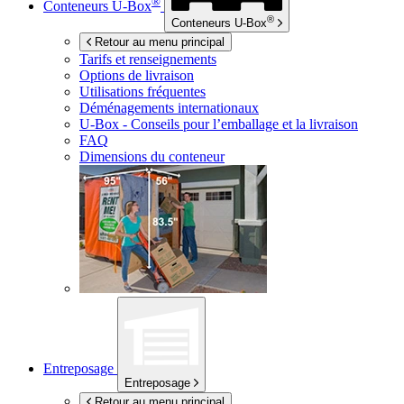
®
Conteneurs
U-Box
®
Conteneurs
U-Box
Retour au menu principal
Tarifs et renseignements
Options de livraison
Utilisations fréquentes
Déménagements internationaux
U-Box -
Conseils pour l’emballage et la livraison
FAQ
Dimensions du conteneur
Entreposage
Entreposage
Retour au menu principal