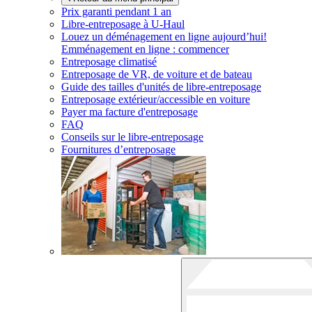
Prix garanti pendant 1 an
Libre-entreposage à
U-Haul
Louez un déménagement en ligne aujourd’hui!
Emménagement en ligne : commencer
Entreposage climatisé
Entreposage de VR, de voiture et de bateau
Guide des tailles d'unités de libre-entreposage
Entreposage extérieur/accessible en voiture
Payer ma facture d'entreposage
FAQ
Conseils sur le libre-entreposage
Fournitures d’entreposage