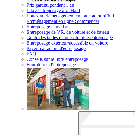
Prix garanti pendant 1 an
Libre-entreposage à
U-Haul
Louez un déménagement en ligne aujourd’hui!
Emménagement en ligne : commencer
Entreposage climatisé
Entreposage de VR, de voiture et de bateau
Guide des tailles d'unités de libre-entreposage
Entreposage extérieur/accessible en voiture
Payer ma facture d'entreposage
FAQ
Conseils sur le libre-entreposage
Fournitures d’entreposage