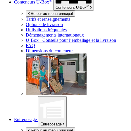
®
Conteneurs
U-Box
®
Conteneurs
U-Box
Retour au menu principal
Tarifs et renseignements
Options de livraison
Utilisations fréquentes
Déménagements internationaux
U-Box -
Conseils pour l’emballage et la livraison
FAQ
Dimensions du conteneur
Entreposage
Entreposage
Retour au menu principal