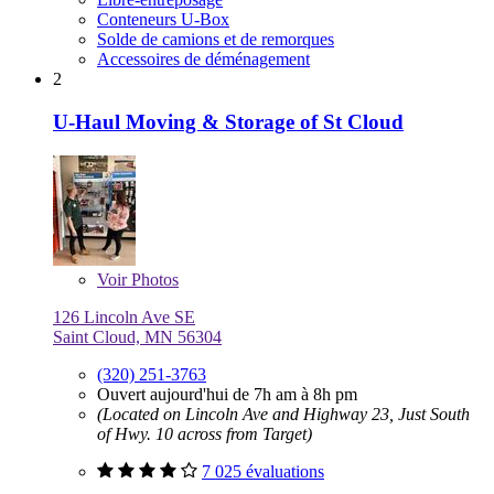
Conteneurs U-Box
Solde de camions et de remorques
Accessoires de déménagement
2
U-Haul Moving & Storage of St Cloud
Voir
Photos
126 Lincoln Ave SE
Saint Cloud, MN 56304
(320) 251-3763
Ouvert aujourd'hui de 7h am à 8h pm
(Located on Lincoln Ave and Highway 23, Just South
of Hwy. 10 across from Target)
7 025 évaluations