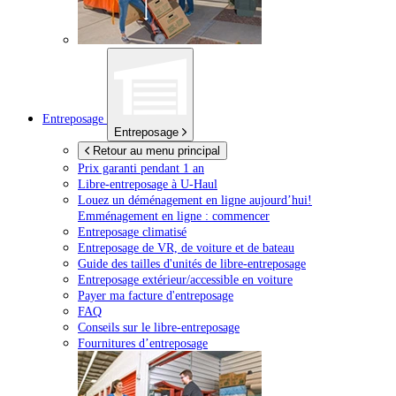
Entreposage
Entreposage
Retour au menu principal
Prix garanti pendant 1 an
Libre-entreposage à
U-Haul
Louez un déménagement en ligne aujourd’hui!
Emménagement en ligne : commencer
Entreposage climatisé
Entreposage de VR, de voiture et de bateau
Guide des tailles d'unités de libre-entreposage
Entreposage extérieur/accessible en voiture
Payer ma facture d'entreposage
FAQ
Conseils sur le libre-entreposage
Fournitures d’entreposage