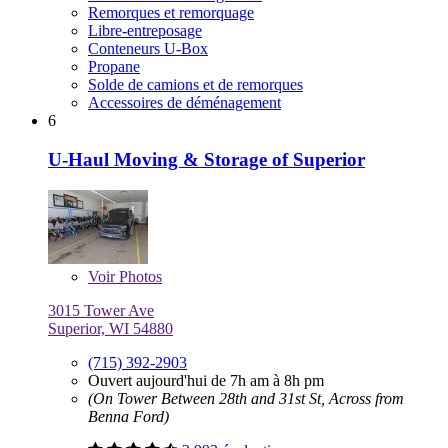
Remorques et remorquage
Libre-entreposage
Conteneurs U-Box
Propane
Solde de camions et de remorques
Accessoires de déménagement
6
U-Haul Moving & Storage of Superior
Voir
Photos
3015 Tower Ave
Superior, WI 54880
(715) 392-2903
Ouvert aujourd'hui de 7h am à 8h pm
(On Tower Between 28th and 31st St, Across from
Benna Ford)