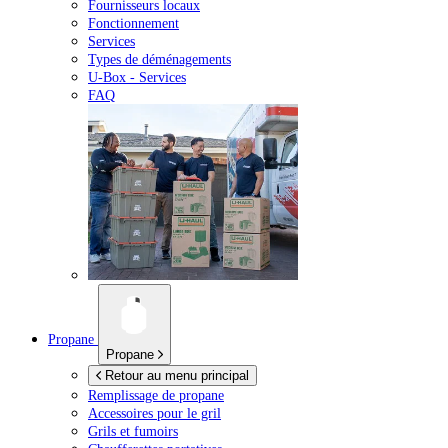
Fournisseurs locaux
Fonctionnement
Services
Types de déménagements
U-Box -
Services
FAQ
Propane
Propane
Retour au menu principal
Remplissage de propane
Accessoires pour le gril
Grils et fumoirs