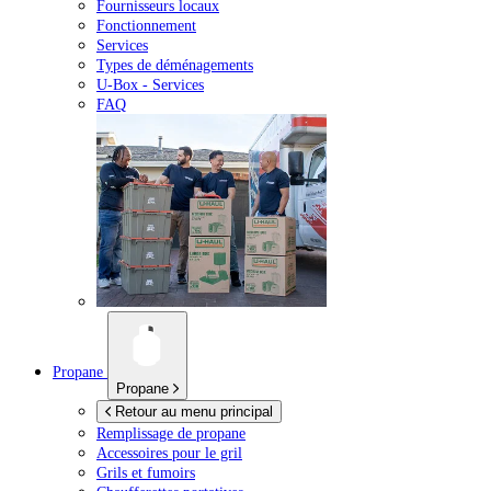
Fournisseurs locaux
Fonctionnement
Services
Types de déménagements
U-Box -
Services
FAQ
Propane
Propane
Retour au menu principal
Remplissage de propane
Accessoires pour le gril
Grils et fumoirs