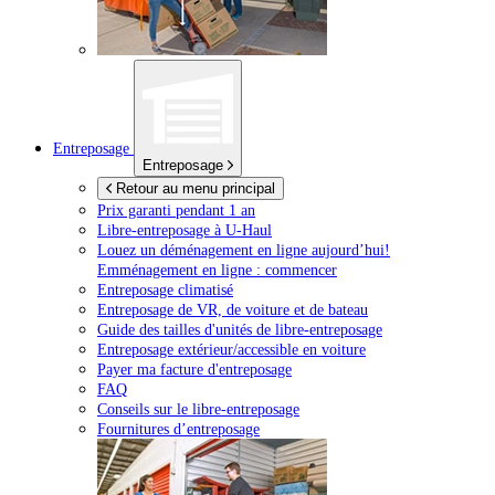
Entreposage
Entreposage
Retour au menu principal
Prix garanti pendant 1 an
Libre-entreposage à
U-Haul
Louez un déménagement en ligne aujourd’hui!
Emménagement en ligne : commencer
Entreposage climatisé
Entreposage de VR, de voiture et de bateau
Guide des tailles d'unités de libre-entreposage
Entreposage extérieur/accessible en voiture
Payer ma facture d'entreposage
FAQ
Conseils sur le libre-entreposage
Fournitures d’entreposage