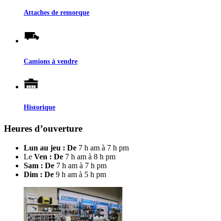
Attaches de remorque
Camions à vendre
Historique
Heures d’ouverture
Lun au jeu : De
7 h am à 7 h pm
Le
Ven : De
7 h am à 8 h pm
Sam : De
7 h am à 7 h pm
Dim : De
9 h am à 5 h pm