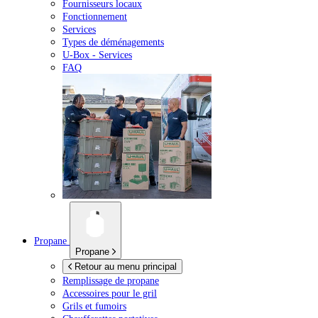
Fournisseurs locaux
Fonctionnement
Services
Types de déménagements
U-Box -
Services
FAQ
Propane
Propane
Retour au menu principal
Remplissage de propane
Accessoires pour le gril
Grils et fumoirs