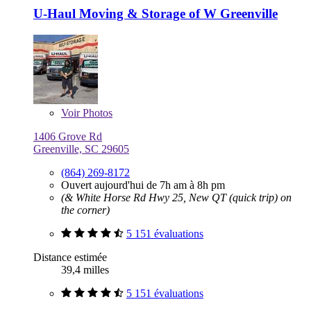
U-Haul Moving & Storage of W Greenville
Voir
Photos
1406 Grove Rd
Greenville, SC 29605
(864) 269-8172
Ouvert aujourd'hui de 7h am à 8h pm
(& White Horse Rd Hwy 25, New QT (quick trip) on
the corner)
5 151 évaluations
Distance estimée
39,4 milles
5 151 évaluations