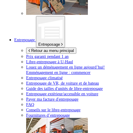
Entreposage
Entreposage
Retour au menu principal
Prix garanti pendant 1 an
Libre-entreposage à
U-Haul
Louez un déménagement en ligne aujourd’hui!
Emménagement en ligne : commencer
Entreposage climatisé
Entreposage de VR, de voiture et de bateau
Guide des tailles d'unités de libre-entreposage
Entreposage extérieur/accessible en voiture
Payer ma facture d'entreposage
FAQ
Conseils sur le libre-entreposage
Fournitures d’entreposage