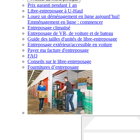
Prix garanti pendant 1 an
Libre-entreposage à
U-Haul
Louez un déménagement en ligne aujourd’hui!
Emménagement en ligne : commencer
Entreposage climatisé
Entreposage de VR, de voiture et de bateau
Guide des tailles d'unités de libre-entreposage
Entreposage extérieur/accessible en voiture
Payer ma facture d'entreposage
FAQ
Conseils sur le libre-entreposage
Fournitures d’entreposage