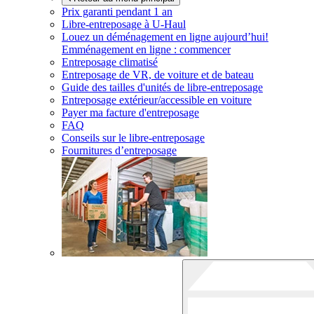
Prix garanti pendant 1 an
Libre-entreposage à
U-Haul
Louez un déménagement en ligne aujourd’hui!
Emménagement en ligne : commencer
Entreposage climatisé
Entreposage de VR, de voiture et de bateau
Guide des tailles d'unités de libre-entreposage
Entreposage extérieur/accessible en voiture
Payer ma facture d'entreposage
FAQ
Conseils sur le libre-entreposage
Fournitures d’entreposage