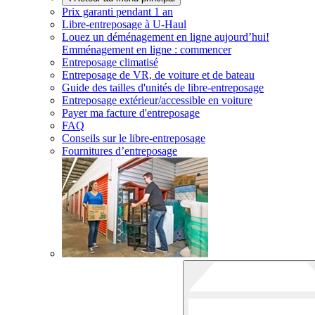
Prix garanti pendant 1 an
Libre-entreposage à
U-Haul
Louez un déménagement en ligne aujourd’hui!
Emménagement en ligne : commencer
Entreposage climatisé
Entreposage de VR, de voiture et de bateau
Guide des tailles d'unités de libre-entreposage
Entreposage extérieur/accessible en voiture
Payer ma facture d'entreposage
FAQ
Conseils sur le libre-entreposage
Fournitures d’entreposage