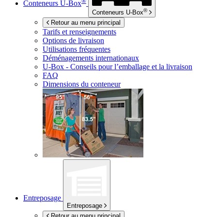
®
Conteneurs
U-Box
®
Conteneurs
U-Box
Retour au menu principal
Tarifs et renseignements
Options de livraison
Utilisations fréquentes
Déménagements internationaux
U-Box -
Conseils pour l’emballage et la livraison
FAQ
Dimensions du conteneur
Entreposage
Entreposage
Retour au menu principal