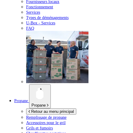
Fournisseurs locaux
Fonctionnement
Services
Types de déménagements
U-Box -
Services
FAQ
Propane
Propane
Retour au menu principal
Remplissage de propane
Accessoires pour le gril
Grils et fumoirs