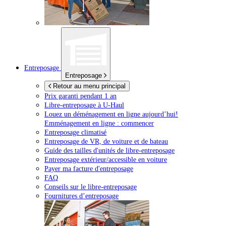
Entreposage
Entreposage
Retour au menu principal
Prix garanti pendant 1 an
Libre-entreposage à
U-Haul
Louez un déménagement en ligne aujourd’hui!
Emménagement en ligne : commencer
Entreposage climatisé
Entreposage de VR, de voiture et de bateau
Guide des tailles d'unités de libre-entreposage
Entreposage extérieur/accessible en voiture
Payer ma facture d'entreposage
FAQ
Conseils sur le libre-entreposage
Fournitures d’entreposage