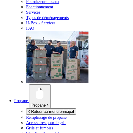
Fournisseurs locaux
Fonctionnement
Services
Types de déménagements
U-Box -
Services
FAQ
Propane
Propane
Retour au menu principal
Remplissage de propane
Accessoires pour le gril
Grils et fumoirs