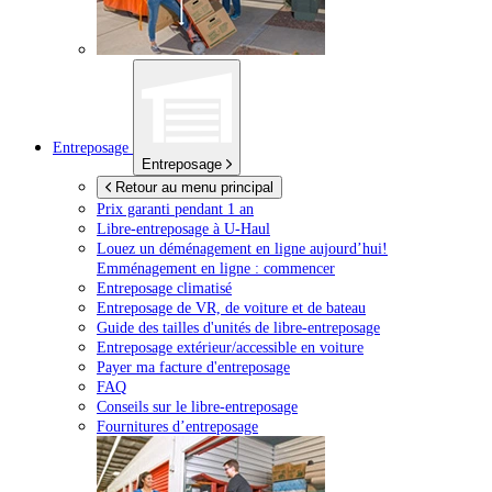
Entreposage
Entreposage
Retour au menu principal
Prix garanti pendant 1 an
Libre-entreposage à
U-Haul
Louez un déménagement en ligne aujourd’hui!
Emménagement en ligne : commencer
Entreposage climatisé
Entreposage de VR, de voiture et de bateau
Guide des tailles d'unités de libre-entreposage
Entreposage extérieur/accessible en voiture
Payer ma facture d'entreposage
FAQ
Conseils sur le libre-entreposage
Fournitures d’entreposage