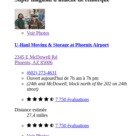
Voir
Photos
U-Haul Moving & Storage at Phoenix Airport
2345 E McDowell Rd
Phoenix, AZ 85006
(602) 273-4631
Ouvert aujourd'hui de 7h am à 7h pm
(24th and McDowell, block north of the 202 on 24th
street)
7 750 évaluations
Distance estimée
27,4 milles
7 750 évaluations
Voir
Photos