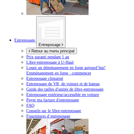
Entreposage
Entreposage
Retour au menu principal
Prix garanti pendant 1 an
Libre-entreposage à
U-Haul
Louez un déménagement en ligne aujourd’hui!
Emménagement en ligne : commencer
Entreposage climatisé
Entreposage de VR, de voiture et de bateau
Guide des tailles d'unités de libre-entreposage
Entreposage extérieur/accessible en voiture
Payer ma facture d'entreposage
FAQ
Conseils sur le libre-entreposage
Fournitures d’entreposage