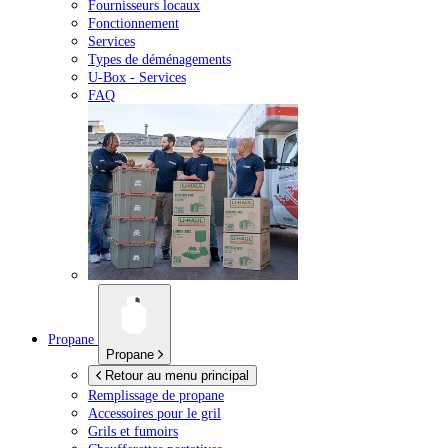
Fournisseurs locaux
Fonctionnement
Services
Types de déménagements
U-Box -
Services
FAQ
Propane
Propane
Retour au menu principal
Remplissage de propane
Accessoires pour le gril
Grils et fumoirs