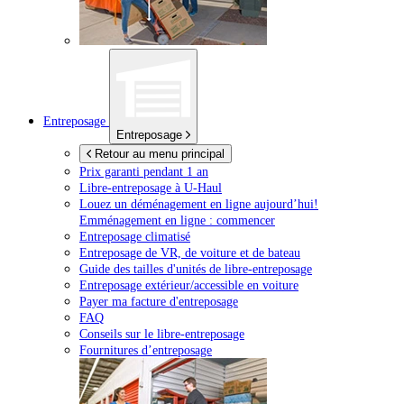
Entreposage
Entreposage
Retour au menu principal
Prix garanti pendant 1 an
Libre-entreposage à
U-Haul
Louez un déménagement en ligne aujourd’hui!
Emménagement en ligne : commencer
Entreposage climatisé
Entreposage de VR, de voiture et de bateau
Guide des tailles d'unités de libre-entreposage
Entreposage extérieur/accessible en voiture
Payer ma facture d'entreposage
FAQ
Conseils sur le libre-entreposage
Fournitures d’entreposage