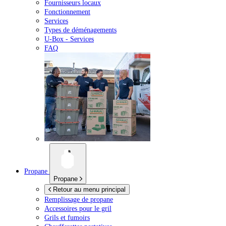
Fournisseurs locaux
Fonctionnement
Services
Types de déménagements
U-Box -
Services
FAQ
Propane
Propane
Retour au menu principal
Remplissage de propane
Accessoires pour le gril
Grils et fumoirs