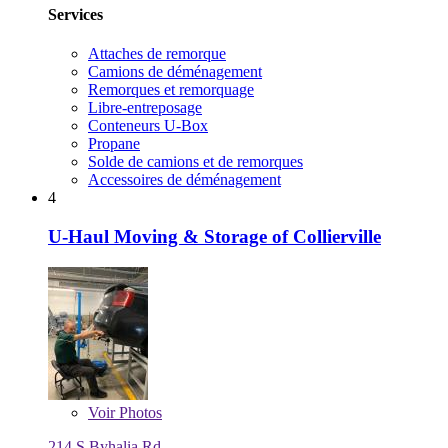
Services
Attaches de remorque
Camions de déménagement
Remorques et remorquage
Libre-entreposage
Conteneurs U-Box
Propane
Solde de camions et de remorques
Accessoires de déménagement
4
U-Haul Moving & Storage of Collierville
Voir
Photos
214 S Byhalia Rd