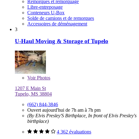
Remorques et remorquage
Libre-entreposage
Conteneurs U-Box
Solde de camions et de remorques
Accessoires de déménagement
3
U-Haul Moving & Storage of Tupelo
Voir
Photos
1207 E Main St
Tupelo, MS 38804
(662) 844-3846
Ouvert aujourd'hui de 7h am à 7h pm
(By Elvis Presley'S Birthplace, In front of Elvis Presley's
birthplace)
4 362 évaluations