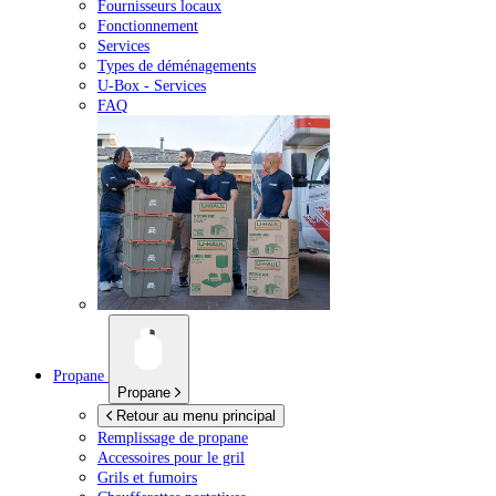
Fournisseurs locaux
Fonctionnement
Services
Types de déménagements
U-Box -
Services
FAQ
Propane
Propane
Retour au menu principal
Remplissage de propane
Accessoires pour le gril
Grils et fumoirs