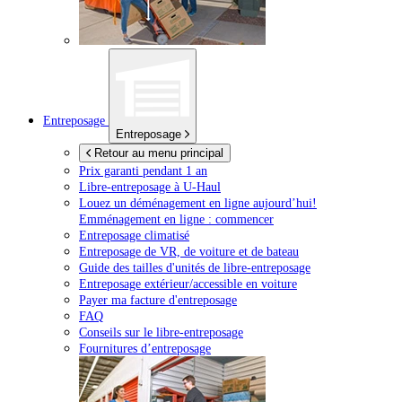
Entreposage
Entreposage
Retour au menu principal
Prix garanti pendant 1 an
Libre-entreposage à
U-Haul
Louez un déménagement en ligne aujourd’hui!
Emménagement en ligne : commencer
Entreposage climatisé
Entreposage de VR, de voiture et de bateau
Guide des tailles d'unités de libre-entreposage
Entreposage extérieur/accessible en voiture
Payer ma facture d'entreposage
FAQ
Conseils sur le libre-entreposage
Fournitures d’entreposage