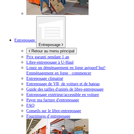
Entreposage
Entreposage
Retour au menu principal
Prix garanti pendant 1 an
Libre-entreposage à
U-Haul
Louez un déménagement en ligne aujourd’hui!
Emménagement en ligne : commencer
Entreposage climatisé
Entreposage de VR, de voiture et de bateau
Guide des tailles d'unités de libre-entreposage
Entreposage extérieur/accessible en voiture
Payer ma facture d'entreposage
FAQ
Conseils sur le libre-entreposage
Fournitures d’entreposage