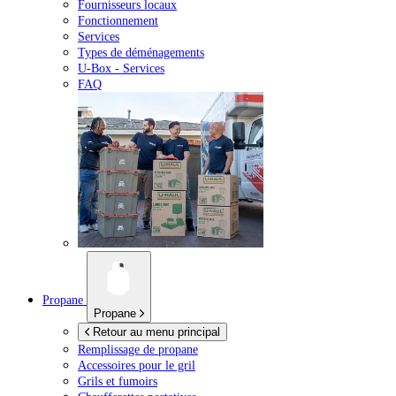
Fournisseurs locaux
Fonctionnement
Services
Types de déménagements
U-Box -
Services
FAQ
Propane
Propane
Retour au menu principal
Remplissage de propane
Accessoires pour le gril
Grils et fumoirs