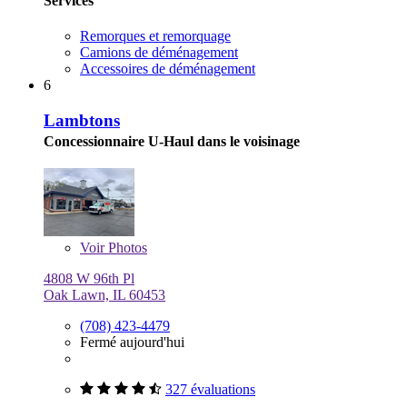
Services
Remorques et remorquage
Camions de déménagement
Accessoires de déménagement
6
Lambtons
Concessionnaire U-Haul dans le voisinage
Voir
Photos
4808 W 96th Pl
Oak Lawn, IL 60453
(708) 423-4479
Fermé aujourd'hui
327 évaluations