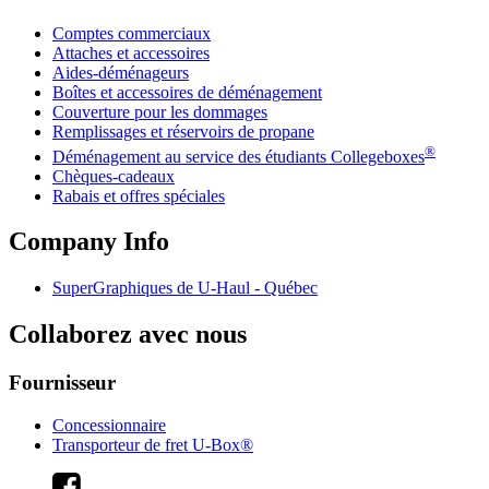
Comptes commerciaux
Attaches et accessoires
Aides-déménageurs
Boîtes et accessoires de déménagement
Couverture pour les dommages
Remplissages et réservoirs de propane
®
Déménagement au service des étudiants Collegeboxes
Chèques-cadeaux
Rabais et offres spéciales
Company Info
SuperGraphiques de
U-Haul
- Québec
Collaborez avec nous
Fournisseur
Concessionnaire
Transporteur de fret U-Box®