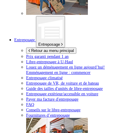
Entreposage
Entreposage
Retour au menu principal
Prix garanti pendant 1 an
Libre-entreposage à
U-Haul
Louez un déménagement en ligne aujourd’hui!
Emménagement en ligne : commencer
Entreposage climatisé
Entreposage de VR, de voiture et de bateau
Guide des tailles d'unités de libre-entreposage
Entreposage extérieur/accessible en voiture
Payer ma facture d'entreposage
FAQ
Conseils sur le libre-entreposage
Fournitures d’entreposage