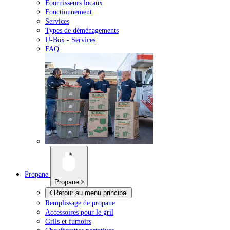
Fournisseurs locaux
Fonctionnement
Services
Types de déménagements
U-Box -
Services
FAQ
Propane
Propane
Retour au menu principal
Remplissage de propane
Accessoires pour le gril
Grils et fumoirs