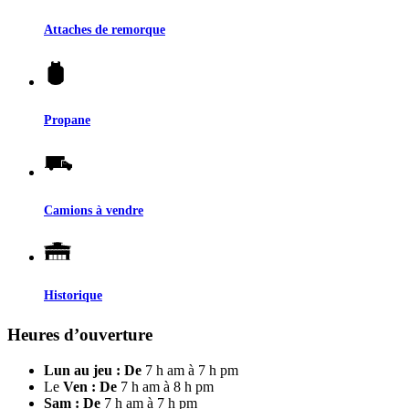
Attaches de remorque
Propane
Camions à vendre
Historique
Heures d’ouverture
Lun au jeu : De
7 h am à 7 h pm
Le
Ven : De
7 h am à 8 h pm
Sam : De
7 h am à 7 h pm