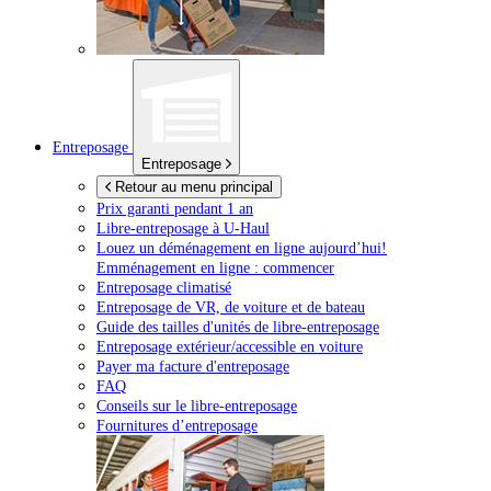
Entreposage
Entreposage
Retour au menu principal
Prix garanti pendant 1 an
Libre-entreposage à
U-Haul
Louez un déménagement en ligne aujourd’hui!
Emménagement en ligne : commencer
Entreposage climatisé
Entreposage de VR, de voiture et de bateau
Guide des tailles d'unités de libre-entreposage
Entreposage extérieur/accessible en voiture
Payer ma facture d'entreposage
FAQ
Conseils sur le libre-entreposage
Fournitures d’entreposage