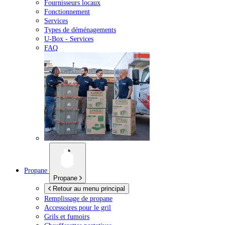
Fournisseurs locaux
Fonctionnement
Services
Types de déménagements
U-Box -
Services
FAQ
Propane
Propane
Retour au menu principal
Remplissage de propane
Accessoires pour le gril
Grils et fumoirs