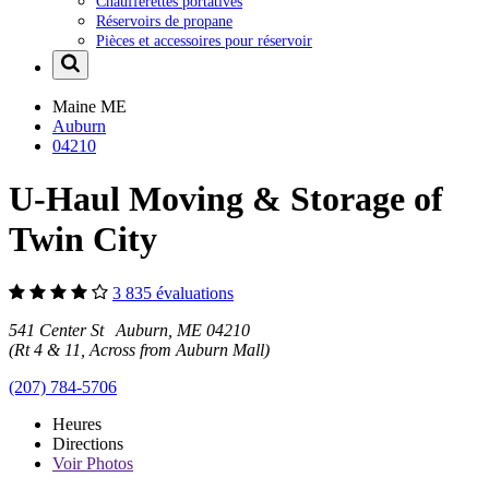
Chaufferettes portatives
Réservoirs de propane
Pièces et accessoires pour réservoir
Maine
ME
Auburn
04210
U-Haul Moving & Storage of
Twin City
3 835 évaluations
541 Center St Auburn, ME 04210
(Rt 4 & 11, Across from Auburn Mall)
(207) 784-5706
Heures
Directions
Voir
Photos