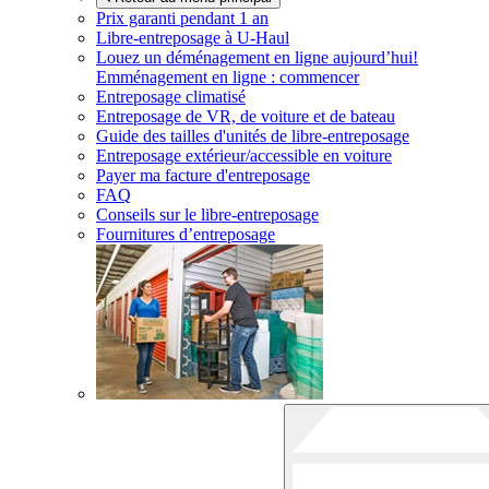
Prix garanti pendant 1 an
Libre-entreposage à
U-Haul
Louez un déménagement en ligne aujourd’hui!
Emménagement en ligne : commencer
Entreposage climatisé
Entreposage de VR, de voiture et de bateau
Guide des tailles d'unités de libre-entreposage
Entreposage extérieur/accessible en voiture
Payer ma facture d'entreposage
FAQ
Conseils sur le libre-entreposage
Fournitures d’entreposage