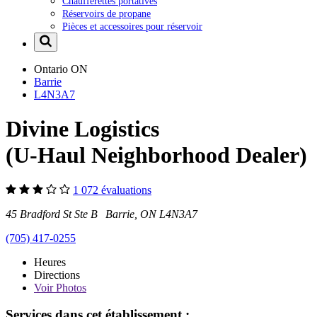
Chaufferettes portatives
Réservoirs de propane
Pièces et accessoires pour réservoir
Ontario
ON
Barrie
L4N3A7
Divine Logistics
(U-Haul Neighborhood Dealer)
1 072 évaluations
45 Bradford St Ste B Barrie, ON L4N3A7
(705) 417-0255
Heures
Directions
Voir
Photos
Services dans cet établissement :