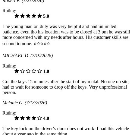
Robert B
(7/27/2026)
Rating:
5.0
The young man on duty was very helpful and had unlimited
patience, even tho his location was to be closed at 3 pm he was still
more concerned with my needs after hours. His customer skills are
second to none. ⭐️⭐️⭐️⭐️⭐️
MICHAEL D
(7/19/2026)
Rating:
1.0
Got the keys 15 minutes after the start of my rental. No one on site,
had to wait for someone to drop off the keys. Very unprofessional
person.
Melanie G
(7/13/2026)
Rating:
4.0
The key lock on the driver‘s door does not work. I had this vehicle
about a year ago in the same thing.