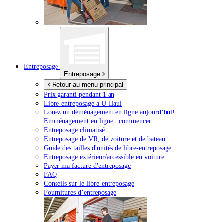
Entreposage
Entreposage
Retour au menu principal
Prix garanti pendant 1 an
Libre-entreposage à
U-Haul
Louez un déménagement en ligne aujourd’hui!
Emménagement en ligne : commencer
Entreposage climatisé
Entreposage de VR, de voiture et de bateau
Guide des tailles d'unités de libre-entreposage
Entreposage extérieur/accessible en voiture
Payer ma facture d'entreposage
FAQ
Conseils sur le libre-entreposage
Fournitures d’entreposage