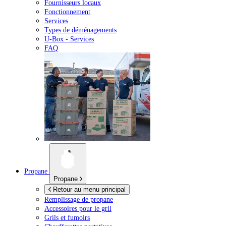
Fournisseurs locaux
Fonctionnement
Services
Types de déménagements
U-Box -
Services
FAQ
Propane
Propane
Retour au menu principal
Remplissage de propane
Accessoires pour le gril
Grils et fumoirs