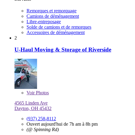
Remorques et remorquage
Camions de déménagement
Libre-entreposage
Solde de camions et de remorques
Accessoires de déménagement
2
U-Haul Moving & Storage of Riverside
Voir
Photos
4565 Linden Ave
Dayton, OH 45432
(937) 258-8112
Ouvert aujourd'hui de 7h am à 8h pm
(@ Spinning Rd)