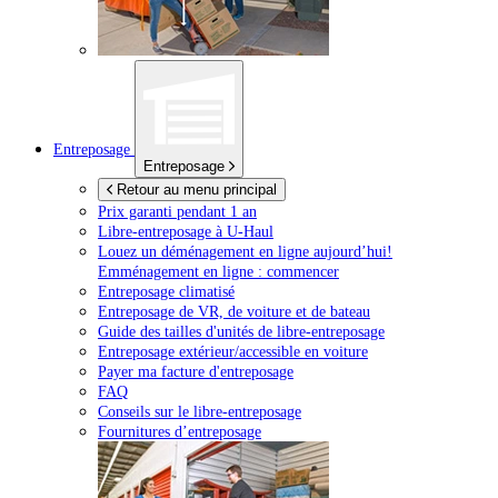
Entreposage
Entreposage
Retour au menu principal
Prix garanti pendant 1 an
Libre-entreposage à
U-Haul
Louez un déménagement en ligne aujourd’hui!
Emménagement en ligne : commencer
Entreposage climatisé
Entreposage de VR, de voiture et de bateau
Guide des tailles d'unités de libre-entreposage
Entreposage extérieur/accessible en voiture
Payer ma facture d'entreposage
FAQ
Conseils sur le libre-entreposage
Fournitures d’entreposage