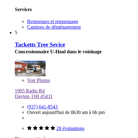
Services
Remorques et remorquage
Camions de déménagement
5
Tacketts Tree Sevice
Concessionnaire U-Haul dans le voisinage
Voir
Photos
1905 Radio Rd
Dayton, OH 45431
(937) 641-8543
Ouvert aujourd'hui de 8h30 am à 6h pm
28 évaluations