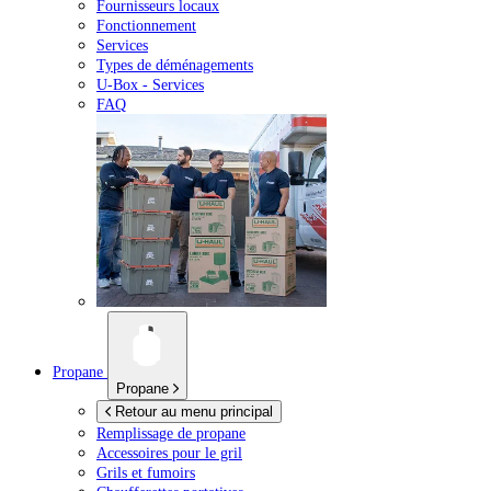
Fournisseurs locaux
Fonctionnement
Services
Types de déménagements
U-Box -
Services
FAQ
Propane
Propane
Retour au menu principal
Remplissage de propane
Accessoires pour le gril
Grils et fumoirs