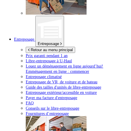
Entreposage
Entreposage
Retour au menu principal
Prix garanti pendant 1 an
Libre-entreposage à
U-Haul
Louez un déménagement en ligne aujourd’hui!
Emménagement en ligne : commencer
Entreposage climatisé
Entreposage de VR, de voiture et de bateau
Guide des tailles d'unités de libre-entreposage
Entreposage extérieur/accessible en voiture
Payer ma facture d'entreposage
FAQ
Conseils sur le libre-entreposage
Fournitures d’entreposage