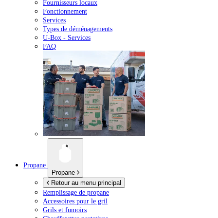
Fournisseurs locaux
Fonctionnement
Services
Types de déménagements
U-Box -
Services
FAQ
Propane
Propane
Retour au menu principal
Remplissage de propane
Accessoires pour le gril
Grils et fumoirs