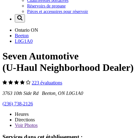
Chaufferettes portatives
Réservoirs de propane
Pièces et accessoires pour réservoir
Ontario
ON
Beeton
L0G1A0
Seven Automotive
(U-Haul Neighborhood Dealer)
223 évaluations
3763 10th Side Rd Beeton, ON L0G1A0
(236) 738-2126
Heures
Directions
Voir
Photos
Services dans cet établissement :