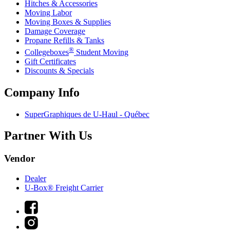
Hitches & Accessories
Moving Labor
Moving Boxes & Supplies
Damage Coverage
Propane Refills & Tanks
®
Collegeboxes
Student Moving
Gift Certificates
Discounts & Specials
Company Info
SuperGraphiques de
U-Haul
- Québec
Partner With Us
Vendor
Dealer
U-Box® Freight Carrier