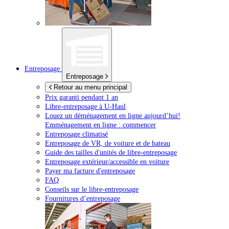
Entreposage
Entreposage
Retour au menu principal
Prix garanti pendant 1 an
Libre-entreposage à
U-Haul
Louez un déménagement en ligne aujourd’hui!
Emménagement en ligne : commencer
Entreposage climatisé
Entreposage de VR, de voiture et de bateau
Guide des tailles d'unités de libre-entreposage
Entreposage extérieur/accessible en voiture
Payer ma facture d'entreposage
FAQ
Conseils sur le libre-entreposage
Fournitures d’entreposage