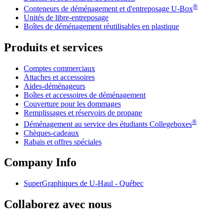
®
Conteneurs de déménagement et d'entreposage
U-Box
Unités de libre-entreposage
Boîtes de déménagement réutilisables en plastique
Produits et services
Comptes commerciaux
Attaches et accessoires
Aides-déménageurs
Boîtes et accessoires de déménagement
Couverture pour les dommages
Remplissages et réservoirs de propane
®
Déménagement au service des étudiants Collegeboxes
Chèques-cadeaux
Rabais et offres spéciales
Company Info
SuperGraphiques de
U-Haul
- Québec
Collaborez avec nous