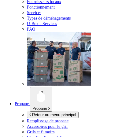
Fournisseurs locaux
Fonctionnement
Services
Types de déménagements
U-Box -
Services
FAQ
Propane
Propane
Retour au menu principal
Remplissage de propane
Accessoires pour le gril
Grils et fumoirs