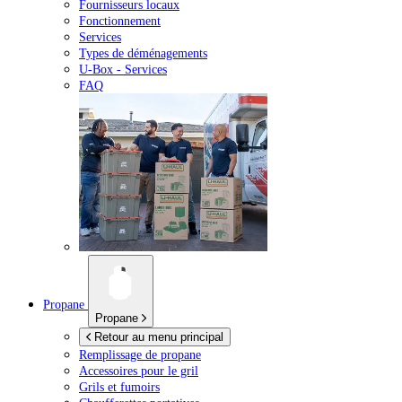
Fournisseurs locaux
Fonctionnement
Services
Types de déménagements
U-Box -
Services
FAQ
Propane
Propane
Retour au menu principal
Remplissage de propane
Accessoires pour le gril
Grils et fumoirs