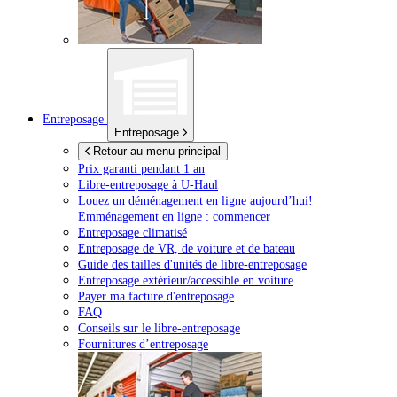
Entreposage
Entreposage
Retour au menu principal
Prix garanti pendant 1 an
Libre-entreposage à
U-Haul
Louez un déménagement en ligne aujourd’hui!
Emménagement en ligne : commencer
Entreposage climatisé
Entreposage de VR, de voiture et de bateau
Guide des tailles d'unités de libre-entreposage
Entreposage extérieur/accessible en voiture
Payer ma facture d'entreposage
FAQ
Conseils sur le libre-entreposage
Fournitures d’entreposage