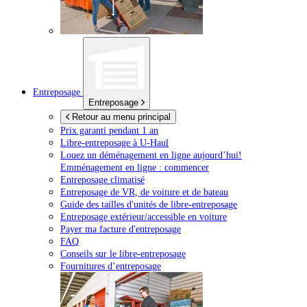
Entreposage
Entreposage
Retour au menu principal
Prix garanti pendant 1 an
Libre-entreposage à
U-Haul
Louez un déménagement en ligne aujourd’hui!
Emménagement en ligne : commencer
Entreposage climatisé
Entreposage de VR, de voiture et de bateau
Guide des tailles d'unités de libre-entreposage
Entreposage extérieur/accessible en voiture
Payer ma facture d'entreposage
FAQ
Conseils sur le libre-entreposage
Fournitures d’entreposage