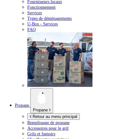
Fournisseurs locaux
Fonctionnement
Services
Types de déménagements
U-Box -
Services
FAQ
Propane
Propane
Retour au menu principal
Remplissage de propane
Accessoires pour le gril
Grils et fumoirs