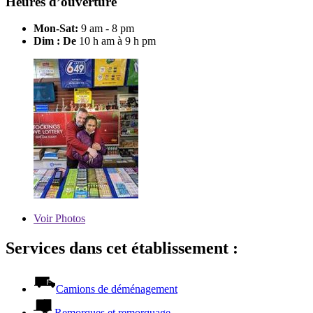
Heures d’ouverture
Mon-Sat:
9 am - 8 pm
Dim : De
10 h am à 9 h pm
Voir
Photos
Services dans cet établissement :
Camions de déménagement
Remorques et remorquage