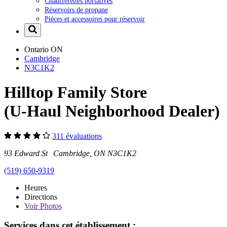
Chaufferettes portatives
Réservoirs de propane
Pièces et accessoires pour réservoir
Ontario
ON
Cambridge
N3C1K2
Hilltop Family Store
(U-Haul Neighborhood Dealer)
311 évaluations
93 Edward St Cambridge, ON N3C1K2
(519) 650-9319
Heures
Directions
Voir
Photos
Services dans cet établissement :