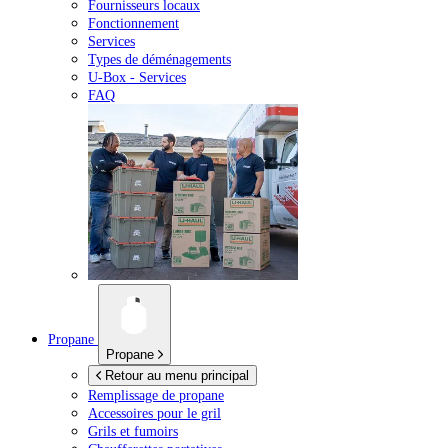
Fournisseurs locaux
Fonctionnement
Services
Types de déménagements
U-Box -
Services
FAQ
Propane
Propane
Retour au menu principal
Remplissage de propane
Accessoires pour le gril
Grils et fumoirs