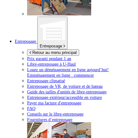
Entreposage
Entreposage
Retour au menu principal
Prix garanti pendant 1 an
Libre-entreposage à
U-Haul
Louez un déménagement en ligne aujourd’hui!
Emménagement en ligne : commencer
Entreposage climatisé
Entreposage de VR, de voiture et de bateau
Guide des tailles d'unités de libre-entreposage
Entreposage extérieur/accessible en voiture
Payer ma facture d'entreposage
FAQ
Conseils sur le libre-entreposage
Fournitures d’entreposage